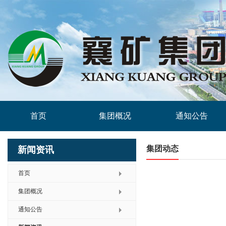
首页
集团概况
通知公告
集团动态
新闻资讯
首页
集团概况
通知公告