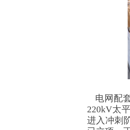
电网配套
220kV
进入冲刺阶