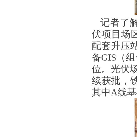
记者了解
伏项目场区
配套升压
备GIS（
位。光伏场
续获批，
其中A线