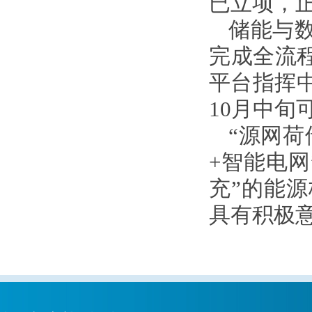
已立项，
储能与数
完成全流
平台指挥
10月中旬
“源网荷
+智能电
充”的能
具有积极