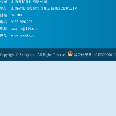
公司：山西襄矿集团有限公司
地址：山西省长治市襄垣县夏店镇西北阳村221号
邮编：046200
电话：0355-5692222
电邮：sxxymk@126.com
网址：www.sxxkjt.com
Copyright © Sxxkjt.com All Rights Reserved
晋公网安备140423020001